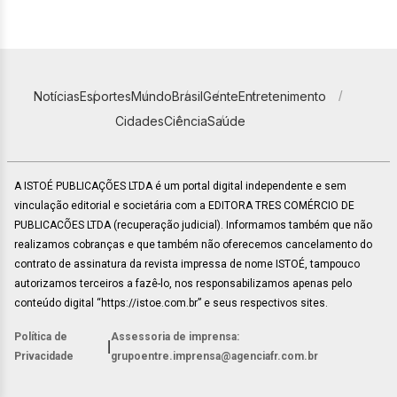
Notícias
Esportes
Mundo
Brasil
Gente
Entretenimento
Cidades
Ciência
Saúde
A ISTOÉ PUBLICAÇÕES LTDA é um portal digital independente e sem
vinculação editorial e societária com a EDITORA TRES COMÉRCIO DE
PUBLICACÕES LTDA (recuperação judicial). Informamos também que não
realizamos cobranças e que também não oferecemos cancelamento do
contrato de assinatura da revista impressa de nome ISTOÉ, tampouco
autorizamos terceiros a fazê-lo, nos responsabilizamos apenas pelo
conteúdo digital “https://istoe.com.br” e seus respectivos sites.
Política de
Assessoria de imprensa:
|
Privacidade
grupoentre.imprensa@agenciafr.com.br