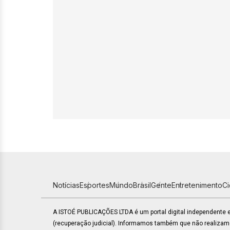
Notícias
Esportes
Mundo
Brasil
Gente
Entretenimento
C
A ISTOÉ PUBLICAÇÕES LTDA é um portal digital independente
(recuperação judicial). Informamos também que não realiza