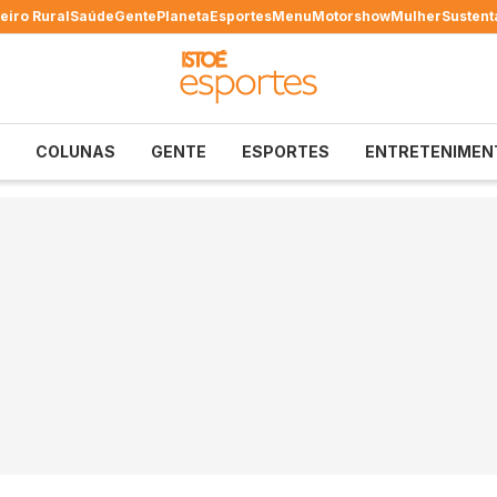
eiro Rural
Saúde
Gente
Planeta
Esportes
Menu
Motorshow
Mulher
Sustent
COLUNAS
GENTE
ESPORTES
ENTRETENIMEN