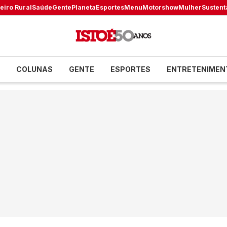
eiro Rural
Saúde
Gente
Planeta
Esportes
Menu
Motorshow
Mulher
Sustent
COLUNAS
GENTE
ESPORTES
ENTRETENIMEN