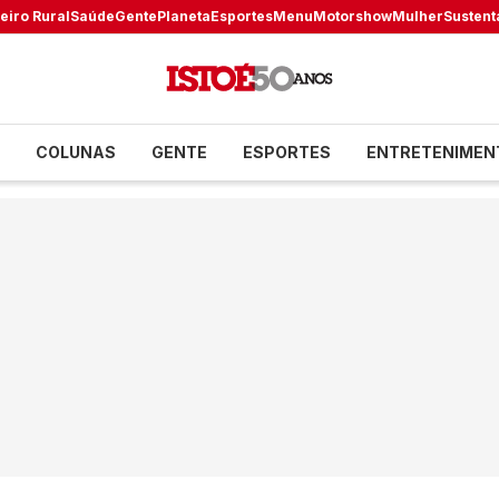
eiro Rural
Saúde
Gente
Planeta
Esportes
Menu
Motorshow
Mulher
Sustent
COLUNAS
GENTE
ESPORTES
ENTRETENIMEN