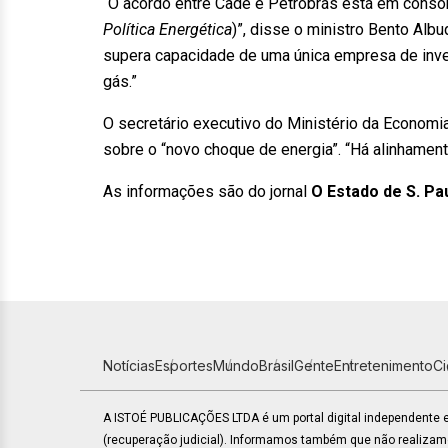
“O acordo entre Cade e Petrobrás está em conson
Política Energética
)”, disse o ministro Bento Al
supera capacidade de uma única empresa de inve
gás.”
O secretário executivo do Ministério da Economi
sobre o “novo choque de energia”. “Há alinhament
As informações são do jornal
O Estado de S. Pa
Notícias
Esportes
Mundo
Brasil
Gente
Entretenimento
C
A ISTOÉ PUBLICAÇÕES LTDA é um portal digital independente
(recuperação judicial). Informamos também que não realiza