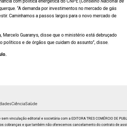
ância com política energética do CNPE (
Conselho Nacional de
buquerque. “A demanda por investimentos no mercado de gás
stir. Caminhamos a passos largos para o novo mercado de
a, Marcelo Guaranys, disse que o ministério está debruçado
o políticos e de órgãos que cuidam do assunto”, disse.
ulo.
idades
Ciência
Saúde
 e sem vinculação editorial e societária com a EDITORA TRES COMÉRCIO DE PU
mos cobranças e que também não oferecemos cancelamento do contrato de assin