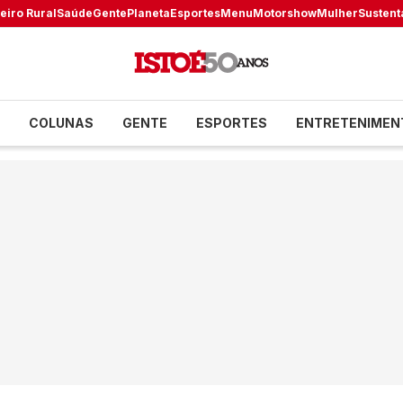
eiro Rural
Saúde
Gente
Planeta
Esportes
Menu
Motorshow
Mulher
Sustent
COLUNAS
GENTE
ESPORTES
ENTRETENIMEN