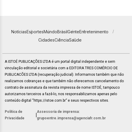
Notícias
Esportes
Mundo
Brasil
Gente
Entretenimento
Cidades
Ciência
Saúde
A ISTOÉ PUBLICAÇÕES LTDA é um portal digital independente e sem
vinculação editorial e societária com a EDITORA TRES COMÉRCIO DE
PUBLICACÕES LTDA (recuperação judicial). Informamos também que não
realizamos cobranças e que também não oferecemos cancelamento do
contrato de assinatura da revista impressa de nome ISTOÉ, tampouco
autorizamos terceiros a fazê-lo, nos responsabilizamos apenas pelo
conteúdo digital “https://istoe.com.br” e seus respectivos sites.
Política de
Assessoria de imprensa:
|
Privacidade
grupoentre.imprensa@agenciafr.com.br