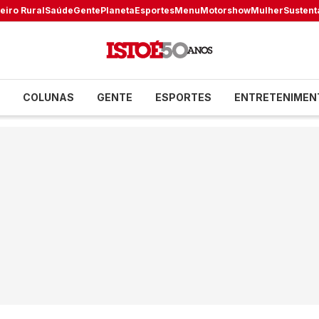
eiro Rural
Saúde
Gente
Planeta
Esportes
Menu
Motorshow
Mulher
Sustent
COLUNAS
GENTE
ESPORTES
ENTRETENIMEN