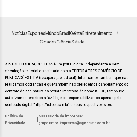
Notícias
Esportes
Mundo
Brasil
Gente
Entretenimento
Cidades
Ciência
Saúde
A ISTOÉ PUBLICAÇÕES LTDA é um portal digital independente e sem
vinculação editorial e societária com a EDITORA TRES COMÉRCIO DE
PUBLICACÕES LTDA (recuperação judicial). Informamos também que não
realizamos cobranças e que também não oferecemos cancelamento do
contrato de assinatura da revista impressa de nome ISTOÉ, tampouco
autorizamos terceiros a fazê-lo, nos responsabilizamos apenas pelo
conteúdo digital “https://istoe.com.br” e seus respectivos sites.
Política de
Assessoria de imprensa:
|
Privacidade
grupoentre.imprensa@agenciafr.com.br