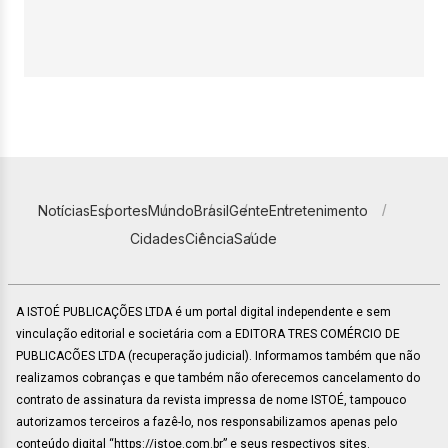
Notícias
Esportes
Mundo
Brasil
Gente
Entretenimento
Cidades
Ciência
Saúde
A ISTOÉ PUBLICAÇÕES LTDA é um portal digital independente e sem
vinculação editorial e societária com a EDITORA TRES COMÉRCIO DE
PUBLICACÕES LTDA (recuperação judicial). Informamos também que não
realizamos cobranças e que também não oferecemos cancelamento do
contrato de assinatura da revista impressa de nome ISTOÉ, tampouco
autorizamos terceiros a fazê-lo, nos responsabilizamos apenas pelo
conteúdo digital “https://istoe.com.br” e seus respectivos sites.