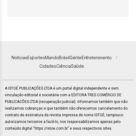
Notícias
Esportes
Mundo
Brasil
Gente
Entretenimento
Cidades
Ciência
Saúde
A ISTOÉ PUBLICAÇÕES LTDA é um portal digital independente e sem
vinculação editorial e societária com a EDITORA TRES COMÉRCIO DE
PUBLICACÕES LTDA (recuperação judicial). Informamos também que não
realizamos cobranças e que também não oferecemos cancelamento do
contrato de assinatura da revista impressa de nome ISTOÉ, tampouco
autorizamos terceiros a fazê-lo, nos responsabilizamos apenas pelo
conteúdo digital “https://istoe.com.br” e seus respectivos sites.