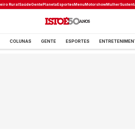
eiro Rural
Saúde
Gente
Planeta
Esportes
Menu
Motorshow
Mulher
Sustent
COLUNAS
GENTE
ESPORTES
ENTRETENIMEN