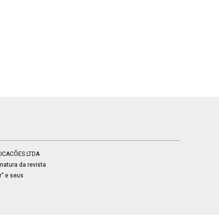
BLICACÕES LTDA
atura da revista
r” e seus