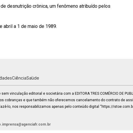
de desnutrição crônica, um fenômeno atribuído pelos
 abril a 1 de maio de 1989.
idades
Ciência
Saúde
 e sem vinculação editorial e societária com a EDITORA TRES COMÉRCIO DE PU
mos cobranças e que também não oferecemos cancelamento do contrato de assin
zê-lo, nos responsabilizamos apenas pelo conteúdo digital “https://istoe.com.b
e.imprensa@agenciafr.com.br