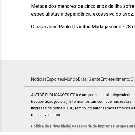
Metade dos menores de cinco anos da ilha sofre 
especialistas à dependência excessiva do arroz.
O papa João Paulo II visitou Madagascar de 28 de
Notícias
Esportes
Mundo
Brasil
Gente
Entretenimento
C
A ISTOÉ PUBLICAÇÕES LTDA é um portal digital independente
(recuperação judicial). Informamos também que não realiza
impressa de nome ISTOÉ, tampouco autorizamos terceiros a fa
respectivos sites.
|
Política de Privacidade
Assessoria de imprensa: grupoentr