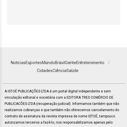
Notícias
Esportes
Mundo
Brasil
Gente
Entretenimento
Cidades
Ciência
Saúde
A ISTOÉ PUBLICAÇÕES LTDA é um portal digital independente e sem
vinculação editorial e societária com a EDITORA TRES COMÉRCIO DE
PUBLICACÕES LTDA (recuperação judicial). Informamos também que não
realizamos cobranças e que também não oferecemos cancelamento do
contrato de assinatura da revista impressa de nome ISTOÉ, tampouco
autorizamos terceiros a fazê-lo, nos responsabilizamos apenas pelo