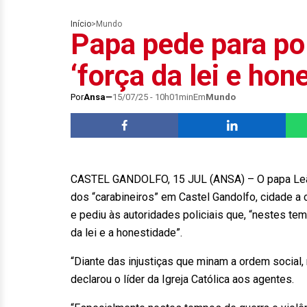
Início
>
Mundo
Papa pede para pol
‘força da lei e hon
Por
Ansa
15/07/25 - 10h01min
Em
Mundo
CASTEL GANDOLFO, 15 JUL (ANSA) – O papa Leão 
dos “carabineiros” em Castel Gandolfo, cidade a
e pediu às autoridades policiais que, “nestes te
da lei e a honestidade”.
“Diante das injustiças que minam a ordem social,
declarou o líder da Igreja Católica aos agentes.