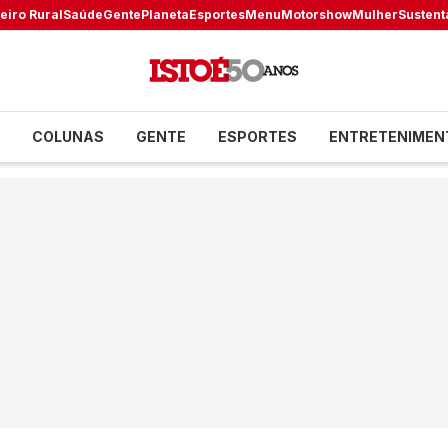
eiro Rural
Saúde
Gente
Planeta
Esportes
Menu
Motorshow
Mulher
Sustent
COLUNAS
GENTE
ESPORTES
ENTRETENIMEN