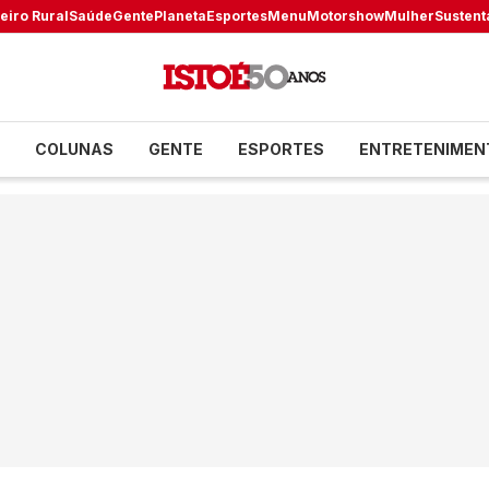
eiro Rural
Saúde
Gente
Planeta
Esportes
Menu
Motorshow
Mulher
Sustent
COLUNAS
GENTE
ESPORTES
ENTRETENIMEN