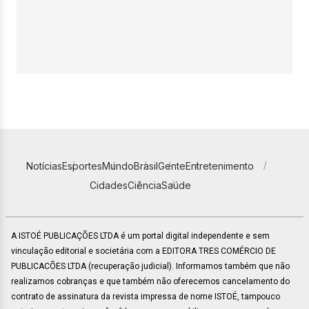
Notícias
Esportes
Mundo
Brasil
Gente
Entretenimento
Cidades
Ciência
Saúde
A ISTOÉ PUBLICAÇÕES LTDA é um portal digital independente e sem
vinculação editorial e societária com a EDITORA TRES COMÉRCIO DE
PUBLICACÕES LTDA (recuperação judicial). Informamos também que não
realizamos cobranças e que também não oferecemos cancelamento do
contrato de assinatura da revista impressa de nome ISTOÉ, tampouco