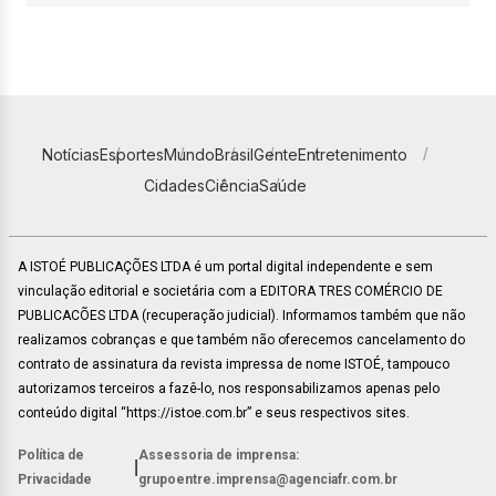
Notícias
Esportes
Mundo
Brasil
Gente
Entretenimento
Cidades
Ciência
Saúde
A ISTOÉ PUBLICAÇÕES LTDA é um portal digital independente e sem
vinculação editorial e societária com a EDITORA TRES COMÉRCIO DE
PUBLICACÕES LTDA (recuperação judicial). Informamos também que não
realizamos cobranças e que também não oferecemos cancelamento do
contrato de assinatura da revista impressa de nome ISTOÉ, tampouco
autorizamos terceiros a fazê-lo, nos responsabilizamos apenas pelo
conteúdo digital “https://istoe.com.br” e seus respectivos sites.
Política de
Assessoria de imprensa:
|
Privacidade
grupoentre.imprensa@agenciafr.com.br