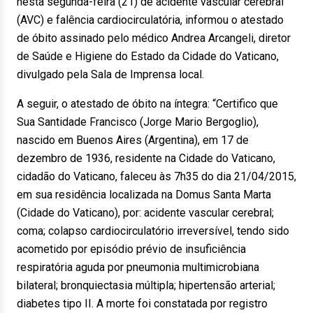
nesta segunda-feira (21) de acidente vascular cerebral
(AVC) e falência cardiocirculatória, informou o atestado
de óbito assinado pelo médico Andrea Arcangeli, diretor
de Saúde e Higiene do Estado da Cidade do Vaticano,
divulgado pela Sala de Imprensa local.
A seguir, o atestado de óbito na íntegra: “Certifico que
Sua Santidade Francisco (Jorge Mario Bergoglio),
nascido em Buenos Aires (Argentina), em 17 de
dezembro de 1936, residente na Cidade do Vaticano,
cidadão do Vaticano, faleceu às 7h35 do dia 21/04/2015,
em sua residência localizada na Domus Santa Marta
(Cidade do Vaticano), por: acidente vascular cerebral;
coma; colapso cardiocirculatório irreversível, tendo sido
acometido por episódio prévio de insuficiência
respiratória aguda por pneumonia multimicrobiana
bilateral; bronquiectasia múltipla; hipertensão arterial;
diabetes tipo II. A morte foi constatada por registro