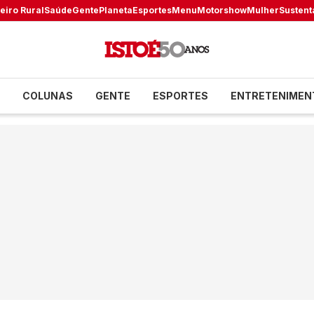
eiro Rural
Saúde
Gente
Planeta
Esportes
Menu
Motorshow
Mulher
Sustent
COLUNAS
GENTE
ESPORTES
ENTRETENIMEN