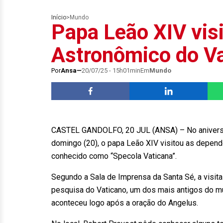
Início
>
Mundo
Papa Leão XIV vis
Astronômico do V
Por
Ansa
20/07/25 - 15h01min
Em
Mundo
CASTEL GANDOLFO, 20 JUL (ANSA) – No aniversá
domingo (20), o papa Leão XIV visitou as depen
conhecido como “Specola Vaticana”.
Segundo a Sala de Imprensa da Santa Sé, a visit
pesquisa do Vaticano, um dos mais antigos do mun
aconteceu logo após a oração do Angelus.