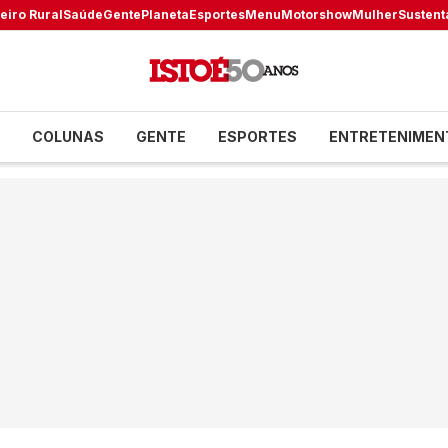
eiro Rural
Saúde
Gente
Planeta
Esportes
Menu
Motorshow
Mulher
Sustent
COLUNAS
GENTE
ESPORTES
ENTRETENIMEN