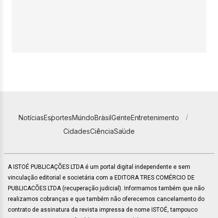
Notícias
Esportes
Mundo
Brasil
Gente
Entretenimento
Cidades
Ciência
Saúde
A ISTOÉ PUBLICAÇÕES LTDA é um portal digital independente e sem
vinculação editorial e societária com a EDITORA TRES COMÉRCIO DE
PUBLICACÕES LTDA (recuperação judicial). Informamos também que não
realizamos cobranças e que também não oferecemos cancelamento do
contrato de assinatura da revista impressa de nome ISTOÉ, tampouco