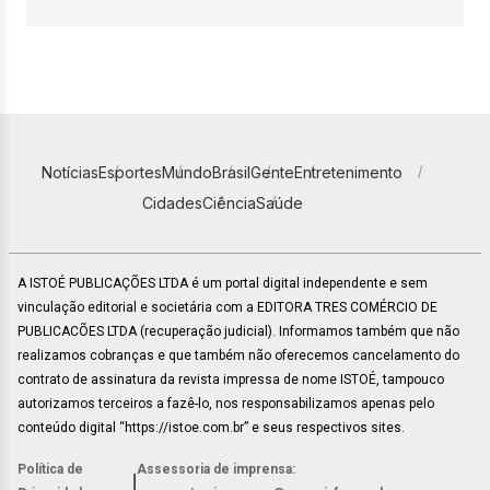
Notícias
Esportes
Mundo
Brasil
Gente
Entretenimento
Cidades
Ciência
Saúde
A ISTOÉ PUBLICAÇÕES LTDA é um portal digital independente e sem
vinculação editorial e societária com a EDITORA TRES COMÉRCIO DE
PUBLICACÕES LTDA (recuperação judicial). Informamos também que não
realizamos cobranças e que também não oferecemos cancelamento do
contrato de assinatura da revista impressa de nome ISTOÉ, tampouco
autorizamos terceiros a fazê-lo, nos responsabilizamos apenas pelo
conteúdo digital “https://istoe.com.br” e seus respectivos sites.
Política de
Assessoria de imprensa:
|