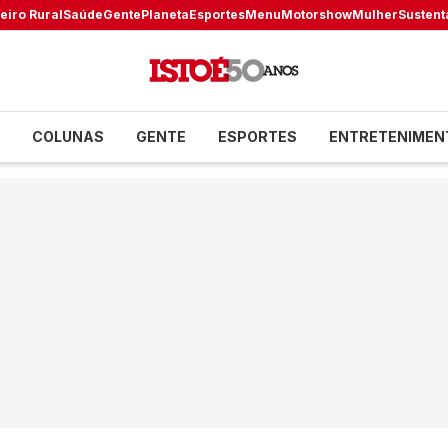
eiro Rural
Saúde
Gente
Planeta
Esportes
Menu
Motorshow
Mulher
Sustent
COLUNAS
GENTE
ESPORTES
ENTRETENIMEN