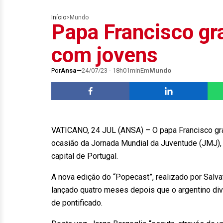
Início
>
Mundo
Papa Francisco gr
com jovens
Por
Ansa
24/07/23 - 18h01min
Em
Mundo
VATICANO, 24 JUL (ANSA) – O papa Francisco gra
ocasião da Jornada Mundial da Juventude (JMJ), 
capital de Portugal.
A nova edição do “Popecast”, realizado por Salv
lançado quatro meses depois que o argentino div
de pontificado.