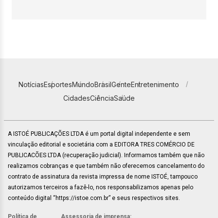
Notícias
Esportes
Mundo
Brasil
Gente
Entretenimento
Cidades
Ciência
Saúde
A ISTOÉ PUBLICAÇÕES LTDA é um portal digital independente e sem
vinculação editorial e societária com a EDITORA TRES COMÉRCIO DE
PUBLICACÕES LTDA (recuperação judicial). Informamos também que não
realizamos cobranças e que também não oferecemos cancelamento do
contrato de assinatura da revista impressa de nome ISTOÉ, tampouco
autorizamos terceiros a fazê-lo, nos responsabilizamos apenas pelo
conteúdo digital “https://istoe.com.br” e seus respectivos sites.
Política de
Assessoria de imprensa: