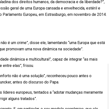
ladina dos direitos humanos, da democracia e da liberdade?”,
essão geral de uma Europa cansada e envelhecida, estéril e
 o Parlamento Europeu, em Estrasburgo, em novembro de 2014.
não é um crime”, disse ele, lamentando “uma Europa que está
s que promovam uma nova dinâmica na sociedade”.
idade dinâmica e multicultural”, capaz de integrar “as mais
entre elas”, frisou.
forto não é uma solução”, reconheceu pouco antes o
uncker, antes do discurso do Papa.
os líderes europeus, tentados a “adotar mudanças meramente
igir alguns tratados”.
 vigente. E, em particular, o seu modelo econômico, que ele