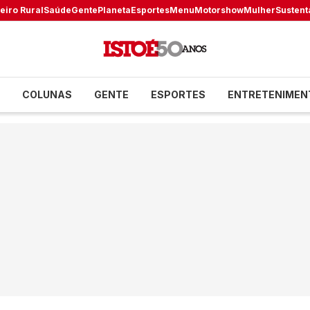
eiro Rural
Saúde
Gente
Planeta
Esportes
Menu
Motorshow
Mulher
Sustent
COLUNAS
GENTE
ESPORTES
ENTRETENIMEN