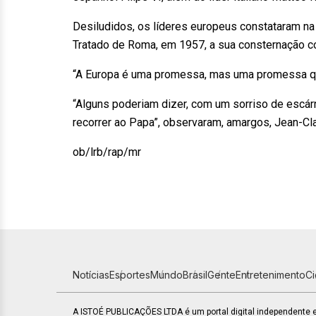
Desiludidos, os líderes europeus constataram na 
Tratado de Roma, em 1957, a sua consternação c
“A Europa é uma promessa, mas uma promessa que
“Alguns poderiam dizer, com um sorriso de escárn
recorrer ao Papa”, observaram, amargos, Jean-Cla
ob/lrb/rap/mr
Notícias
Esportes
Mundo
Brasil
Gente
Entretenimento
C
A ISTOÉ PUBLICAÇÕES LTDA é um portal digital independente