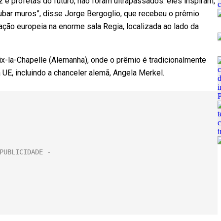
 e profetas do futuro, não foram ultrapassados: eles inspiram,
rubar muros”, disse Jorge Bergoglio, que recebeu o prêmio
ão europeia na enorme sala Regia, localizada ao lado da
Aix-la-Chapelle (Alemanha), onde o prêmio é tradicionalmente
 UE, incluindo a chanceler alemã, Angela Merkel.