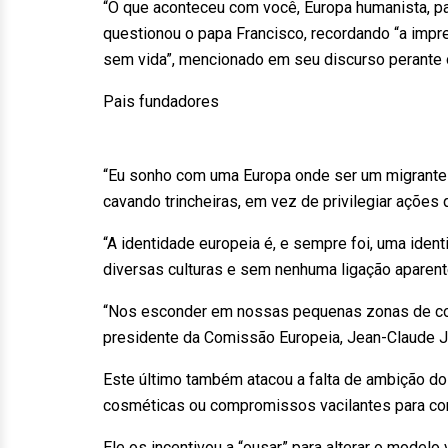
“O que aconteceu com você, Europa humanista, pa
questionou o papa Francisco, recordando “a impr
sem vida”, mencionado em seu discurso perante
Pais fundadores
“Eu sonho com uma Europa onde ser um migrante 
cavando trincheiras, em vez de privilegiar açõe
“A identidade europeia é, e sempre foi, uma ident
diversas culturas e sem nenhuma ligação aparente 
“Nos esconder em nossas pequenas zonas de con
presidente da Comissão Europeia, Jean-Claude J
Este último também atacou a falta de ambição d
cosméticas ou compromissos vacilantes para corr
Ele os incentivou a “ousar” para alterar o modelo