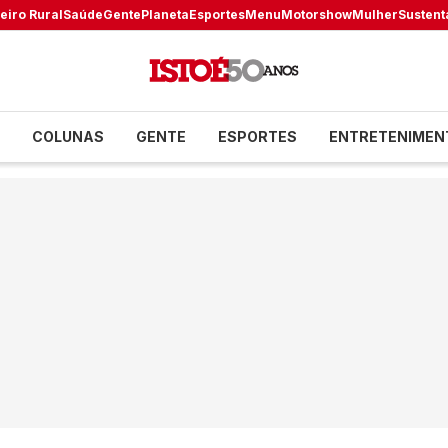
eiro Rural
Saúde
Gente
Planeta
Esportes
Menu
Motorshow
Mulher
Sustent
COLUNAS
GENTE
ESPORTES
ENTRETENIMEN