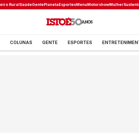
eiro Rural
Saúde
Gente
Planeta
Esportes
Menu
Motorshow
Mulher
Sustent
COLUNAS
GENTE
ESPORTES
ENTRETENIMEN