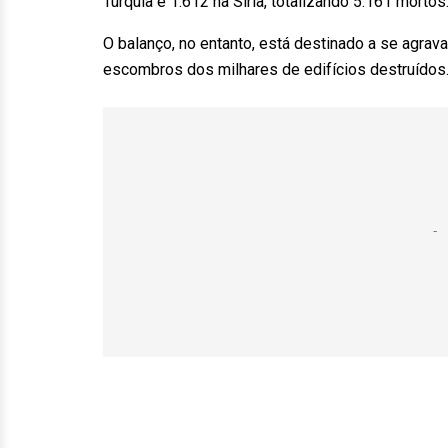
Turquia e 1.612 na Síria, totalizando 5.161 morto
O balanço, no entanto, está destinado a se agra
escombros dos milhares de edifícios destruído