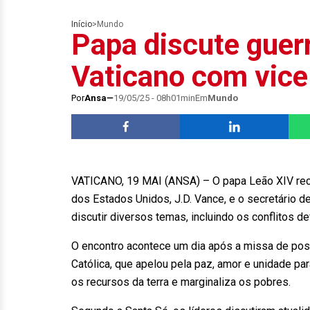
Início
>
Mundo
Papa discute guer
Vaticano com vic
Por
Ansa
19/05/25 - 08h01min
Em
Mundo
VATICANO, 19 MAI (ANSA) – O papa Leão XIV rece
dos Estados Unidos, J.D. Vance, e o secretário d
discutir diversos temas, incluindo os conflitos 
O encontro acontece um dia após a missa de posse
Católica, que apelou pela paz, amor e unidade p
os recursos da terra e marginaliza os pobres.