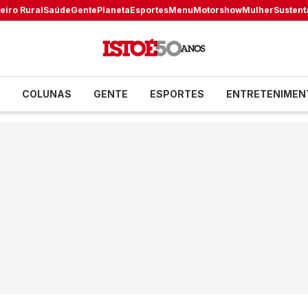
eiro Rural
Saúde
Gente
Planeta
Esportes
Menu
Motorshow
Mulher
Sustent
COLUNAS
GENTE
ESPORTES
ENTRETENIMEN