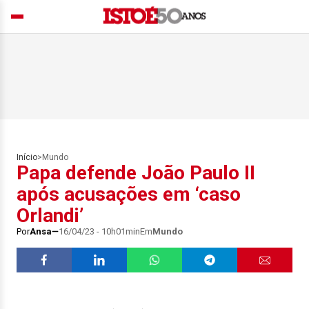
Início
>
Mundo
Papa defende João Paulo II
após acusações em ‘caso
Orlandi’
Por
Ansa
16/04/23 - 10h01min
Em
Mundo