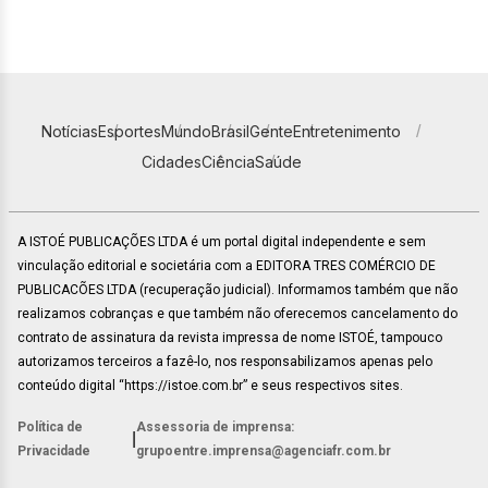
Notícias
Esportes
Mundo
Brasil
Gente
Entretenimento
Cidades
Ciência
Saúde
A ISTOÉ PUBLICAÇÕES LTDA é um portal digital independente e sem
vinculação editorial e societária com a EDITORA TRES COMÉRCIO DE
PUBLICACÕES LTDA (recuperação judicial). Informamos também que não
realizamos cobranças e que também não oferecemos cancelamento do
contrato de assinatura da revista impressa de nome ISTOÉ, tampouco
autorizamos terceiros a fazê-lo, nos responsabilizamos apenas pelo
conteúdo digital “https://istoe.com.br” e seus respectivos sites.
Política de
Assessoria de imprensa:
|
Privacidade
grupoentre.imprensa@agenciafr.com.br