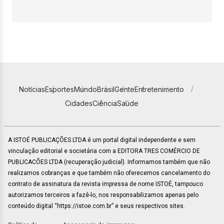
Notícias
Esportes
Mundo
Brasil
Gente
Entretenimento
Cidades
Ciência
Saúde
A ISTOÉ PUBLICAÇÕES LTDA é um portal digital independente e sem
vinculação editorial e societária com a EDITORA TRES COMÉRCIO DE
PUBLICACÕES LTDA (recuperação judicial). Informamos também que não
realizamos cobranças e que também não oferecemos cancelamento do
contrato de assinatura da revista impressa de nome ISTOÉ, tampouco
autorizamos terceiros a fazê-lo, nos responsabilizamos apenas pelo
conteúdo digital “https://istoe.com.br” e seus respectivos sites.