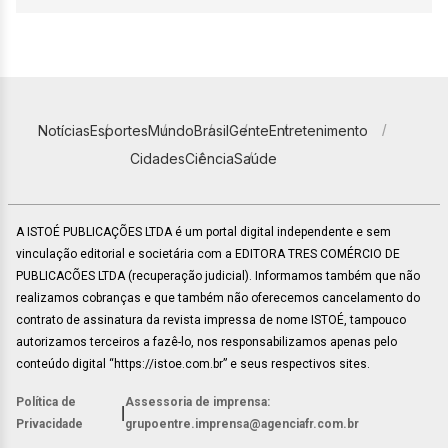
Notícias
Esportes
Mundo
Brasil
Gente
Entretenimento
Cidades
Ciência
Saúde
A ISTOÉ PUBLICAÇÕES LTDA é um portal digital independente e sem
vinculação editorial e societária com a EDITORA TRES COMÉRCIO DE
PUBLICACÕES LTDA (recuperação judicial). Informamos também que não
realizamos cobranças e que também não oferecemos cancelamento do
contrato de assinatura da revista impressa de nome ISTOÉ, tampouco
autorizamos terceiros a fazê-lo, nos responsabilizamos apenas pelo
conteúdo digital “https://istoe.com.br” e seus respectivos sites.
Política de
Assessoria de imprensa:
|
Privacidade
grupoentre.imprensa@agenciafr.com.br