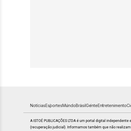
Notícias
Esportes
Mundo
Brasil
Gente
Entretenimento
C
A ISTOÉ PUBLICAÇÕES LTDA é um portal digital independente
(recuperação judicial). Informamos também que não realiza