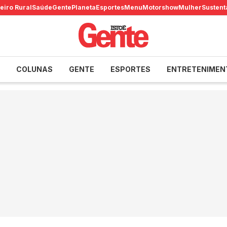
eiro Rural
Saúde
Gente
Planeta
Esportes
Menu
Motorshow
Mulher
Sustent
COLUNAS
GENTE
ESPORTES
ENTRETENIMEN