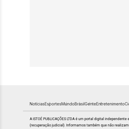
Notícias
Esportes
Mundo
Brasil
Gente
Entretenimento
C
A ISTOÉ PUBLICAÇÕES LTDA é um portal digital independente
(recuperação judicial). Informamos também que não realiza