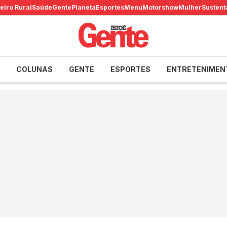
eiro Rural
Saúde
Gente
Planeta
Esportes
Menu
Motorshow
Mulher
Sustent
COLUNAS
GENTE
ESPORTES
ENTRETENIMEN