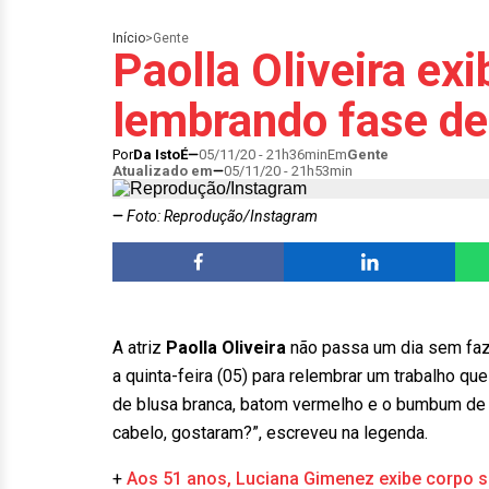
Início
>
Gente
Paolla Oliveira e
lembrando fase de
Por
Da IstoÉ
05/11/20 - 21h36min
Em
Gente
Atualizado em
05/11/20 - 21h53min
Foto: Reprodução/Instagram
A atriz
Paolla Oliveira
não passa um dia sem faz
a quinta-feira (05) para relembrar um trabalho 
de blusa branca, batom vermelho e o bumbum de fo
cabelo, gostaram?”, escreveu na legenda.
+
Aos 51 anos, Luciana Gimenez exibe corpo 