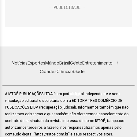
Notícias
Esportes
Mundo
Brasil
Gente
Entretenimento
Cidades
Ciência
Saúde
A ISTOÉ PUBLICAÇÕES LTDA é um portal digital independente e sem
vinculação editorial e societária com a EDITORA TRES COMÉRCIO DE
PUBLICACÕES LTDA (recuperação judicial). Informamos também que não
realizamos cobranças e que também não oferecemos cancelamento do
contrato de assinatura da revista impressa de nome ISTOÉ, tampouco
autorizamos terceiros a fazê-lo, nos responsabilizamos apenas pelo
conteúdo digital “https://istoe.com.br” e seus respectivos sites.