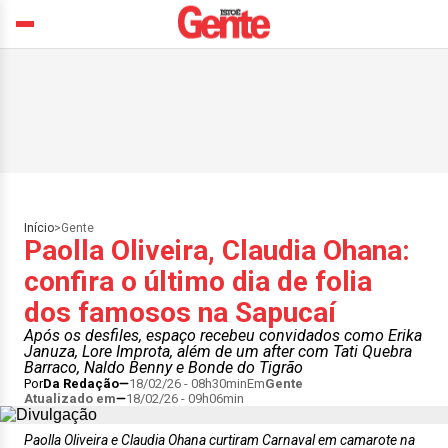
Início
>
Gente
Paolla Oliveira, Claudia Ohana:
confira o último dia de folia
dos famosos na Sapucaí
Após os desfiles, espaço recebeu convidados como Erika
Januza, Lore Improta, além de um after com Tati Quebra
Barraco, Naldo Benny e Bonde do Tigrão
Por
Da Redação
18/02/26 - 08h30min
Em
Gente
Atualizado em
18/02/26 - 09h06min
Paolla Oliveira e Claudia Ohana curtiram Carnaval em camarote na