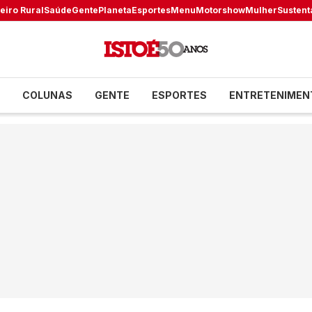
eiro Rural
Saúde
Gente
Planeta
Esportes
Menu
Motorshow
Mulher
Sustent
COLUNAS
GENTE
ESPORTES
ENTRETENIMEN