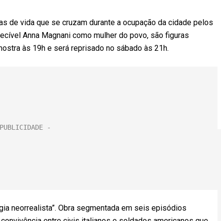
ias de vida que se cruzam durante a ocupação da cidade pelos
quecível Anna Magnani como mulher do povo, são figuras
mostra às 19h e será reprisado no sábado às 21h.
ogia neorrealista”. Obra segmentada em seis episódios
convivência entre civis italianos e soldados americanos que