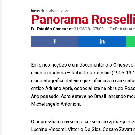
Início
>
Entretenimento
Panorama Rosselli
Por
Estadão Conteúdo
31/05/18 - 07h00min
Em
Entreteni
Em cinco ficções e um documentário o Cinesesc e
cinema moderno – Roberto Rossellini (1906-1977)
cinematográfico italiano que influenciou cinematog
crítico Adriano Aprà, especialista na obra de Ros
Ano passado, Aprà esteve no Brasil lançando mos
Michelangelo Antonioni.
O neorrealismo nasceu e cresceu no após-guerra d
Luchino Visconti, Vittorio De Sica, Cesare Zavatti