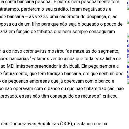
sua conta bancária pessoal. E outros nem pessoalmente têm
ntratempo, perderam o seu crédito, foram negativados e
ade bancária – às vezes, uma caderneta de poupança, e, às
posa ou de um filho para que não seja bloqueado o pouco de
cária em função de tributos que nem sempre conseguiram
ia do novo coronavírus mostrou “as mazelas do segmento,
ções bancárias “Estamos vendo ainda que toda essa linha de
 ao MEI [microempreendedor individual]. Ela pega sempre a
 faturamento, que tem tradição bancária, em que nenhum dos
eção de pequenas empresas que já operavam com o banco e
ue não operavam com o banco ou que não tinham tradição, não
aprovado, essas não têm conseguido os recursos”, criticou.
 das Cooperativas Brasileiras (OCB), destacou que na