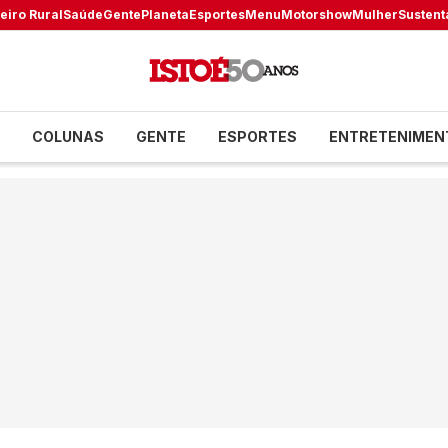
eiro Rural
Saúde
Gente
Planeta
Esportes
Menu
Motorshow
Mulher
Sustent
COLUNAS
GENTE
ESPORTES
ENTRETENIMEN