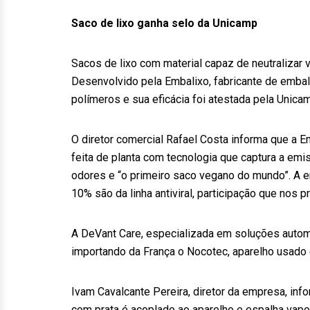
Saco de lixo ganha selo da Unicamp
Sacos de lixo com material capaz de neutralizar 
Desenvolvido pela Embalixo, fabricante de embal
polímeros e sua eficácia foi atestada pela Unicam
O diretor comercial Rafael Costa informa que a 
feita de planta com tecnologia que captura a emi
odores e “o primeiro saco vegano do mundo”. A 
10% são da linha antiviral, participação que nos
A DeVant Care, especializada em soluções automa
importando da França o Nocotec, aparelho usado 
Ivam Cavalcante Pereira, diretor da empresa, in
com prata é acoplado ao aparelho e espalha vapo