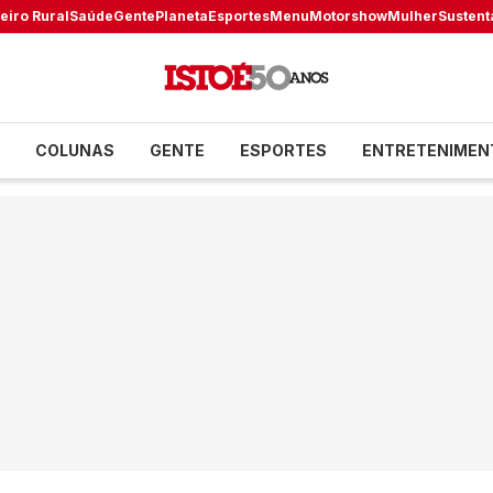
eiro Rural
Saúde
Gente
Planeta
Esportes
Menu
Motorshow
Mulher
Sustent
COLUNAS
GENTE
ESPORTES
ENTRETENIMEN