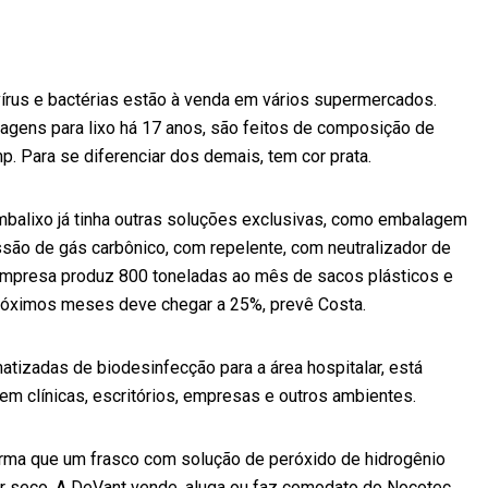
vírus e bactérias estão à venda em vários supermercados.
agens para lixo há 17 anos, são feitos de composição de
p. Para se diferenciar dos demais, tem cor prata.
Embalixo já tinha outras soluções exclusivas, como embalagem
ssão de gás carbônico, com repelente, com neutralizador de
empresa produz 800 toneladas ao mês de sacos plásticos e
 próximos meses deve chegar a 25%, prevê Costa.
tizadas de biodesinfecção para a área hospitalar, está
em clínicas, escritórios, empresas e outros ambientes.
forma que um frasco com solução de peróxido de hidrogênio
r seco. A DeVant vende, aluga ou faz comodato do Nocotec,