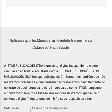
Notícias
Esportes
Mundo
Brasil
Gente
Entretenimento
Cidades
Ciência
Saúde
A ISTOÉ PUBLICAÇÕES LTDA é um portal digital independente e sem
vinculação editorial e societária com a EDITORA TRES COMÉRCIO DE
PUBLICACÕES LTDA (recuperação judicial). Informamos também que não
realizamos cobranças e que também não oferecemos cancelamento do
contrato de assinatura da revista impressa de nome ISTOÉ, tampouco
autorizamos terceiros a fazê-lo, nos responsabilizamos apenas pelo
conteúdo digital “https://istoe.com.br” e seus respectivos sites.
Política de
Assessoria de imprensa:
|