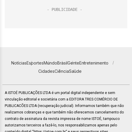
Notícias
Esportes
Mundo
Brasil
Gente
Entretenimento
Cidades
Ciência
Saúde
A ISTOÉ PUBLICAÇÕES LTDA é um portal digital independente e sem
vinculação editorial e societária com a EDITORA TRES COMÉRCIO DE
PUBLICACÕES LTDA (recuperação judicial). Informamos também que não
realizamos cobranças e que também não oferecemos cancelamento do
contrato de assinatura da revista impressa de nome ISTOÉ, tampouco
autorizamos terceiros a fazê-lo, nos responsabilizamos apenas pelo
conteúdo digital “https://istoe.com.br” e seus respectivos sites.