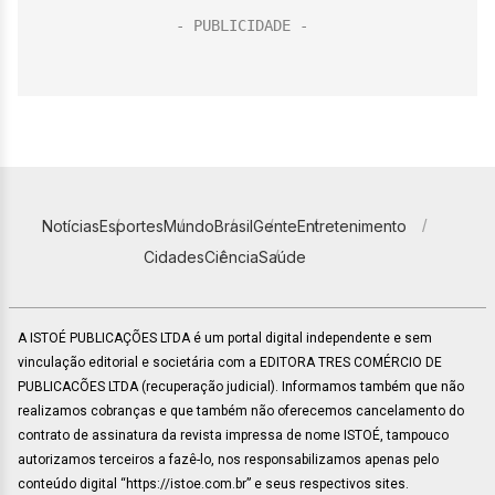
Notícias
Esportes
Mundo
Brasil
Gente
Entretenimento
Cidades
Ciência
Saúde
A ISTOÉ PUBLICAÇÕES LTDA é um portal digital independente e sem
vinculação editorial e societária com a EDITORA TRES COMÉRCIO DE
PUBLICACÕES LTDA (recuperação judicial). Informamos também que não
realizamos cobranças e que também não oferecemos cancelamento do
contrato de assinatura da revista impressa de nome ISTOÉ, tampouco
autorizamos terceiros a fazê-lo, nos responsabilizamos apenas pelo
conteúdo digital “https://istoe.com.br” e seus respectivos sites.