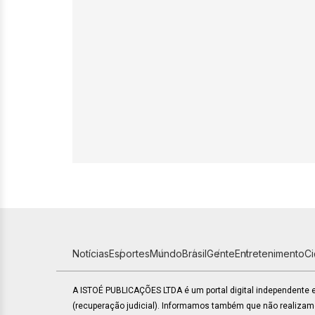
Notícias
Esportes
Mundo
Brasil
Gente
Entretenimento
C
A ISTOÉ PUBLICAÇÕES LTDA é um portal digital independente
(recuperação judicial). Informamos também que não realiza