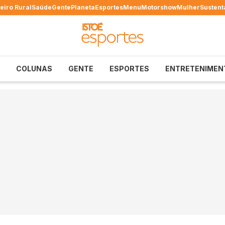
eiro Rural
Saúde
Gente
Planeta
Esportes
Menu
Motorshow
Mulher
Sustent
COLUNAS
GENTE
ESPORTES
ENTRETENIMEN