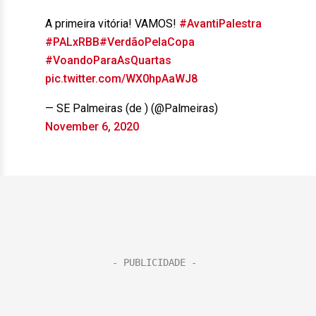
A primeira vitória! VAMOS!
#AvantiPalestra
#PALxRBB
#VerdãoPelaCopa
#VoandoParaAsQuartas
pic.twitter.com/WX0hpAaWJ8
— SE Palmeiras (de ) (@Palmeiras)
November 6, 2020