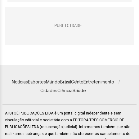
Notícias
Esportes
Mundo
Brasil
Gente
Entretenimento
Cidades
Ciência
Saúde
A ISTOÉ PUBLICAÇÕES LTDA é um portal digital independente e sem
vinculação editorial e societária com a EDITORA TRES COMÉRCIO DE
PUBLICACÕES LTDA (recuperação judicial). Informamos também que não
realizamos cobranças e que também não oferecemos cancelamento do