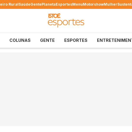
eiro Rural
Saúde
Gente
Planeta
Esportes
Menu
Motorshow
Mulher
Sustent
COLUNAS
GENTE
ESPORTES
ENTRETENIMEN