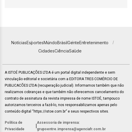
Notícias
Esportes
Mundo
Brasil
Gente
Entretenimento
Cidades
Ciência
Saúde
A ISTOÉ PUBLICAÇÕES LTDA é um portal digital independente e sem
vinculação editorial e societária com a EDITORA TRES COMÉRCIO DE
PUBLICACÕES LTDA (recuperação judicial). Informamos também que não
realizamos cobranças e que também não oferecemos cancelamento do
contrato de assinatura da revista impressa de nome ISTOÉ, tampouco
autorizamos terceiros a fazê-lo, nos responsabilizamos apenas pelo
conteúdo digital “https://istoe.com.br” e seus respectivos sites.
Política de
Assessoria de imprensa:
|
Privacidade
grupoentre.imprensa@agenciafr.com.br