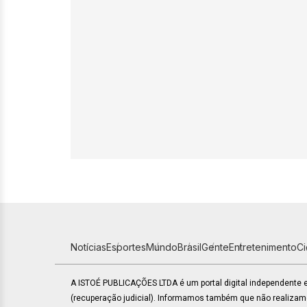
Notícias
Esportes
Mundo
Brasil
Gente
Entretenimento
C
A ISTOÉ PUBLICAÇÕES LTDA é um portal digital independente
(recuperação judicial). Informamos também que não realiza