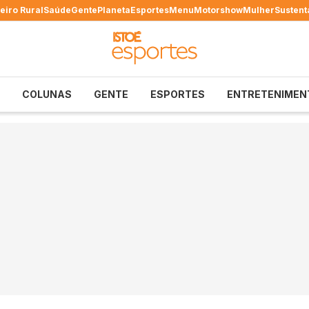
eiro Rural
Saúde
Gente
Planeta
Esportes
Menu
Motorshow
Mulher
Sustent
COLUNAS
GENTE
ESPORTES
ENTRETENIMEN