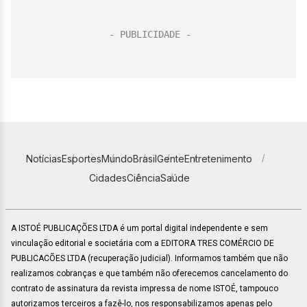
Notícias
Esportes
Mundo
Brasil
Gente
Entretenimento
Cidades
Ciência
Saúde
A ISTOÉ PUBLICAÇÕES LTDA é um portal digital independente e sem
vinculação editorial e societária com a EDITORA TRES COMÉRCIO DE
PUBLICACÕES LTDA (recuperação judicial). Informamos também que não
realizamos cobranças e que também não oferecemos cancelamento do
contrato de assinatura da revista impressa de nome ISTOÉ, tampouco
autorizamos terceiros a fazê-lo, nos responsabilizamos apenas pelo