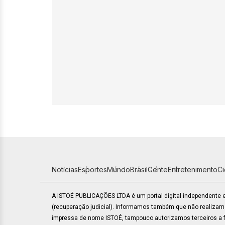
Notícias
Esportes
Mundo
Brasil
Gente
Entretenimento
C
A ISTOÉ PUBLICAÇÕES LTDA é um portal digital independente
(recuperação judicial). Informamos também que não realiza
impressa de nome ISTOÉ, tampouco autorizamos terceiros a fa