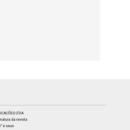
BLICACÕES LTDA
atura da revista
r” e seus