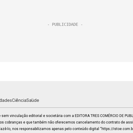
idades
Ciência
Saúde
 e sem vinculação editorial e societária com a EDITORA TRES COMÉRCIO DE PU
mos cobranças e que também não oferecemos cancelamento do contrato de assin
zê-lo, nos responsabilizamos apenas pelo conteúdo digital “https://istoe.com.b