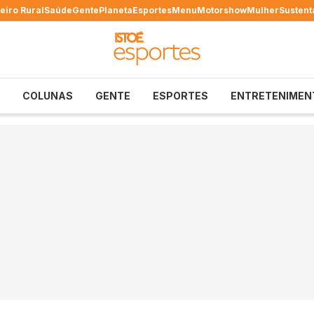
eiro Rural
Saúde
Gente
Planeta
Esportes
Menu
Motorshow
Mulher
Sustent
COLUNAS
GENTE
ESPORTES
ENTRETENIMEN