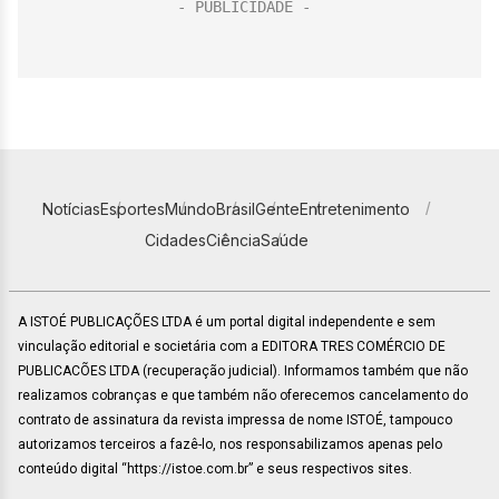
Notícias
Esportes
Mundo
Brasil
Gente
Entretenimento
Cidades
Ciência
Saúde
A ISTOÉ PUBLICAÇÕES LTDA é um portal digital independente e sem
vinculação editorial e societária com a EDITORA TRES COMÉRCIO DE
PUBLICACÕES LTDA (recuperação judicial). Informamos também que não
realizamos cobranças e que também não oferecemos cancelamento do
contrato de assinatura da revista impressa de nome ISTOÉ, tampouco
autorizamos terceiros a fazê-lo, nos responsabilizamos apenas pelo
conteúdo digital “https://istoe.com.br” e seus respectivos sites.