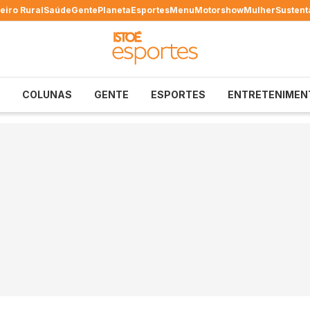
eiro Rural
Saúde
Gente
Planeta
Esportes
Menu
Motorshow
Mulher
Sustent
COLUNAS
GENTE
ESPORTES
ENTRETENIMEN