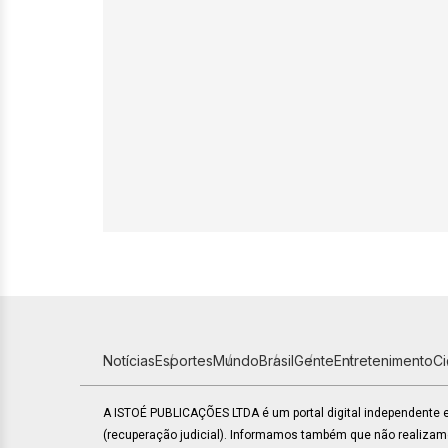
Notícias
Esportes
Mundo
Brasil
Gente
Entretenimento
C
A ISTOÉ PUBLICAÇÕES LTDA é um portal digital independente
(recuperação judicial). Informamos também que não realiza