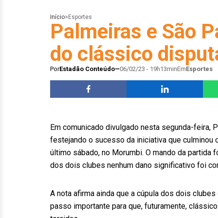
Início
>
Esportes
Palmeiras e São P
do clássico dispu
Por
Estadão Conteúdo
06/02/23 - 19h13min
Em
Esportes
Em comunicado divulgado nesta segunda-feira, P
festejando o sucesso da iniciativa que culminou 
último sábado, no Morumbi. O mando da partida f
dos dois clubes nenhum dano significativo foi c
A nota afirma ainda que a cúpula dos dois clu
passo importante para que, futuramente, clássic