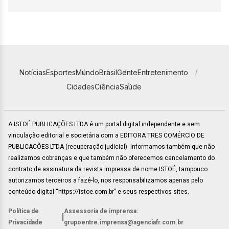
Notícias
Esportes
Mundo
Brasil
Gente
Entretenimento
Cidades
Ciência
Saúde
A ISTOÉ PUBLICAÇÕES LTDA é um portal digital independente e sem
vinculação editorial e societária com a EDITORA TRES COMÉRCIO DE
PUBLICACÕES LTDA (recuperação judicial). Informamos também que não
realizamos cobranças e que também não oferecemos cancelamento do
contrato de assinatura da revista impressa de nome ISTOÉ, tampouco
autorizamos terceiros a fazê-lo, nos responsabilizamos apenas pelo
conteúdo digital “https://istoe.com.br” e seus respectivos sites.
Política de
Assessoria de imprensa:
|
Privacidade
grupoentre.imprensa@agenciafr.com.br